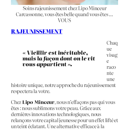
Soins rajeunissement chez Lipo Minceur
Carcassonne, vous êtes belle quand vous êtes …
VOUS
RAJEUNISSEMENT
Chaq
ue
« Vieillir est inévitable,
visag
mais la façon dont on le vit
e
vous appartient ».
raco
nte
une
histoire unique, notre approche du rajeunissement
respectera la votre.
Chez
Lipo Minceur
, nous n’effaçons pas qui vous
êtes : nous sublimons votre peau. Grâce aux
dernières innovations technologiques, nous
relançons votre capital jeunesse pour un effet lifté et
un teint éclatant. Une alternative efficace à la